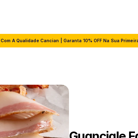
Página Inicial
Produtos
Receitas
Nossa Histór
 Com A Qualidade Cancian | Garanta 10% OFF Na Sua Primeira
Guanciale F