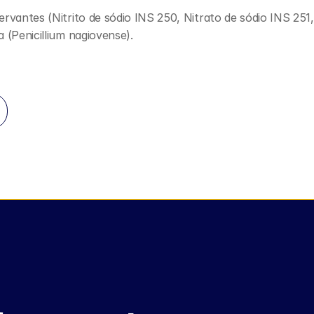
rvantes (Nitrito de sódio INS 250, Nitrato de sódio INS 251, 
 (Penicillium nagiovense).